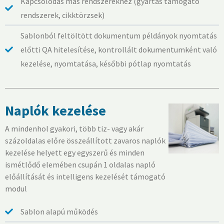
Kapcsolódás más rendszerekhez (gyártás támogató
rendszerek, cikktörzsek)
Sablonból feltöltött dokumentum példányok nyomtatás
előtti QA hitelesítése, kontrollált dokumentumként való
kezelése, nyomtatása, későbbi pótlap nyomtatás
Naplók kezelése
A mindenhol gyakori, több tiz- vagy akár
százoldalas előre összeállított zavaros naplók
kezelése helyett egy egyszerű és minden
ismétlődő elemében csupán 1 oldalas napló
előállítását és intelligens kezelését támogató
modul
Sablon alapú működés