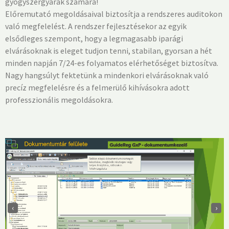
gyógyszergyárak számára!
Előremutató megoldásaival biztosítja a rendszeres auditokon
való megfelelést. A rendszer fejlesztésekor az egyik
elsődleges szempont, hogy a legmagasabb iparági
elvárásoknak is eleget tudjon tenni, stabilan, gyorsan a hét
minden napján 7/24-es folyamatos elérhetőséget biztosítva.
Nagy hangsúlyt fektetünk a mindenkori elvárásoknak való
precíz megfelelésre és a felmerülő kihívásokra adott
professzionális megoldásokra.
‹
›