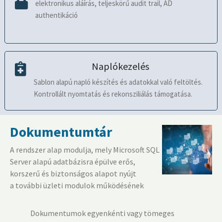
elektronikus aláírás, teljeskörű audit trail, AD
authentikáció
Naplókezelés
Sablon alapú napló készítés és adatokkal való feltöltés.
Kontrollált nyomtatás és rekonsziliálás támogatása.
Dokumentumtár
A rendszer alap modulja, mely Microsoft SQL
Server alapú adatbázisra épülve erős,
korszerű és biztonságos alapot nyújt
a további üzleti modulok működésének
Dokumentumok egyenkénti vagy tömeges