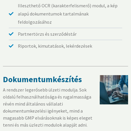
Illeszthető OCR (karakterfelismerő) modul, a kép
alapú dokumentumok tartalmának
feldolgozásához
Partnertörzs és szerződéstár
Riportok, kimutatások, lekérdezések
Dokumentumkészítés
A rendszer legerősebb ülzeti modulja. Sok
oldalú felhasználhatósága és rugalmassága
révén mind általános vállalati
dokumentumkezelési igényeket, mind a
magasabb GMP elvárásoknak is képes eleget
tenni és más üzlezti modulok alapját adni.