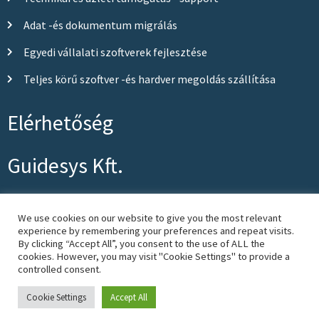
Adat -és dokumentum migrálás
Egyedi vállalati szoftverek fejlesztése
Teljes körű szoftver -és hardver megoldás szállítása
Elérhetőség
Guidesys Kft.
info@guidesys.hu
We use cookies on our website to give you the most relevant
experience by remembering your preferences and repeat visits.
+36 (20) 519 9183, +36 (20) 519 9182
By clicking “Accept All”, you consent to the use of ALL the
cookies. However, you may visit "Cookie Settings" to provide a
controlled consent.
Cookie Settings
Accept All
Copyright © 2024 Guidesys Kft.