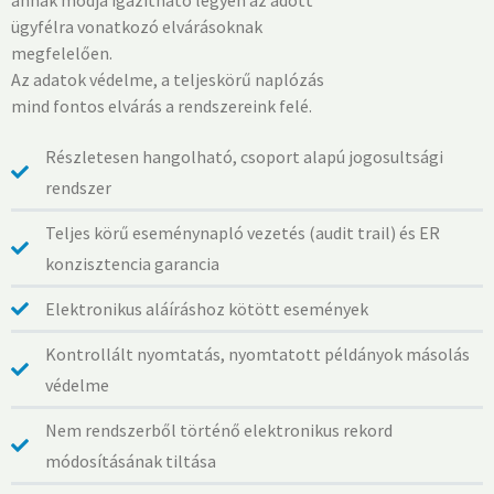
annak módja igazítható legyen az adott
ügyfélra vonatkozó elvárásoknak
megfelelően.
Az adatok védelme, a teljeskörű naplózás
mind fontos elvárás a rendszereink felé.
Részletesen hangolható, csoport alapú jogosultsági
rendszer
Teljes körű eseménynapló vezetés (audit trail) és ER
konzisztencia garancia
Elektronikus aláíráshoz kötött események
Kontrollált nyomtatás, nyomtatott példányok másolás
védelme
Nem rendszerből történő elektronikus rekord
módosításának tiltása