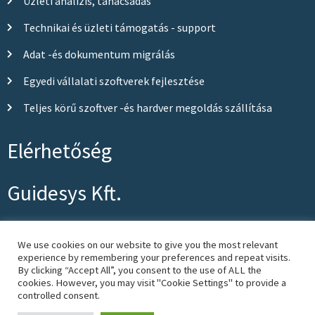
Üzleti analízis, tanácsadás
Technikai és üzleti támogatás - support
Adat -és dokumentum migrálás
Egyedi vállalati szoftverek fejlesztése
Teljes körű szoftver -és hardver megoldás szállítása
Elérhetőség
Guidesys Kft.
info@guidesys.hu
We use cookies on our website to give you the most relevant
experience by remembering your preferences and repeat visits.
+36 (20) 519 9183, +36 (20) 519 9182
By clicking “Accept All”, you consent to the use of ALL the
cookies. However, you may visit "Cookie Settings" to provide a
controlled consent.