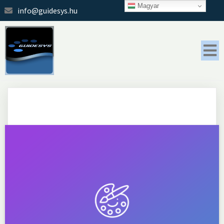
Magyar
info@guidesys.hu